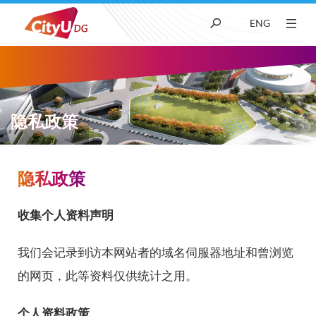
ENG
关于我们
学术
隐私政策
招生
隐私政策
面
科研
包
收集个人资料声明
屑
学生生活
我们会记录到访本网站者的域名伺服器地址和曾浏览
的网页，此等资料仅供统计之用。
新闻及媒体
个人资料政策