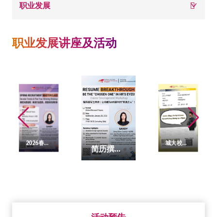
面
职业发展
包
职业发展讲座及活动
屑
校历
图书馆
快速链接
2026春招决胜指南讲座
城大校友升学与职业成长分享会
简历撰写工作坊
活动预告