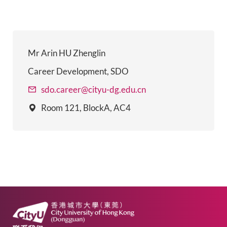
Mr Arin HU Zhenglin
Career Development, SDO
sdo.career@cityu-dg.edu.cn
Room 121, BlockA, AC4