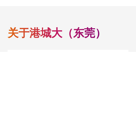
关于港城大（东莞）
港城大（东莞）秉承港城大教研合一的原
则与创新无限的理念，保持与港城大一致
的学术标准，矢志发展成为科研和教育卓
越的世界一流创新型大学。
了解更多
成立背景
愿景与使命