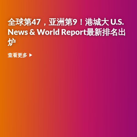
城启新章，莞赴山海 | 2026 毕业快
乐！
校历
查看更多
图书馆
快速链接